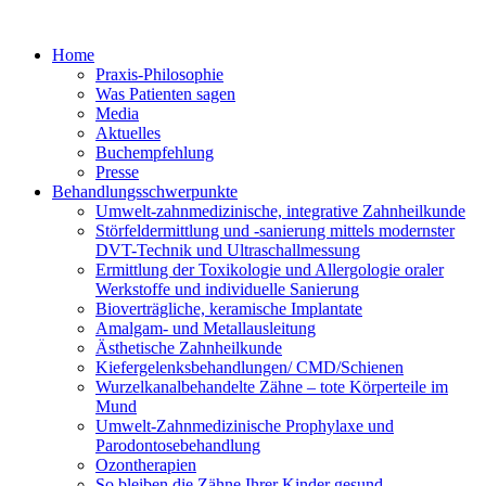
Home
Praxis-Philosophie
Was Patienten sagen
Media
Aktuelles
Buchempfehlung
Presse
Behandlungsschwerpunkte
Umwelt-zahnmedizinische, integrative Zahnheilkunde
Störfeldermittlung und -sanierung mittels modernster
DVT-Technik und Ultraschallmessung
Ermittlung der Toxikologie und Allergologie oraler
Werkstoffe und individuelle Sanierung
Bioverträgliche, keramische Implantate
Amalgam- und Metallausleitung
Ästhetische Zahnheilkunde
Kiefergelenksbehandlungen/ CMD/Schienen
Wurzelkanalbehandelte Zähne – tote Körperteile im
Mund
Umwelt-Zahnmedizinische Prophylaxe und
Parodontosebehandlung
Ozontherapien
So bleiben die Zähne Ihrer Kinder gesund