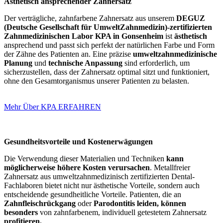
Ästhetisch ansprechender Zahnersatz
Der verträgliche, zahnfarbene Zahnersatz aus unserem
DEGUZ
(Deutsche Gesellschaft für UmweltZahnmedizin)-zertifizierten
Zahnmedizinischen Labor KPA in Gonsenheim
ist
ästhetisch
ansprechend und passt sich perfekt der natürlichen Farbe und Form
der Zähne des Patienten an. Eine präzise
umweltzahnmedizinische
Planung
und
technische Anpassung
sind erforderlich, um
sicherzustellen, dass der Zahnersatz optimal sitzt und funktioniert,
ohne den Gesamtorganismus unserer Patienten zu belasten.
Mehr Über KPA ERFAHREN
Gesundheitsvorteile und Kostenerwägungen
Die Verwendung dieser Materialien und Techniken
kann
möglicherweise höhere Kosten verursachen
. Metallfreier
Zahnersatz aus umweltzahnmedizinisch zertifizierten Dental-
Fachlaboren bietet nicht nur ästhetische Vorteile, sondern auch
entscheidende gesundheitliche Vorteile. Patienten, die an
Zahnfleischrückgang
oder
Parodontitis
leiden, können
besonders
von zahnfarbenem, individuell getestetem Zahnersatz
profitieren.