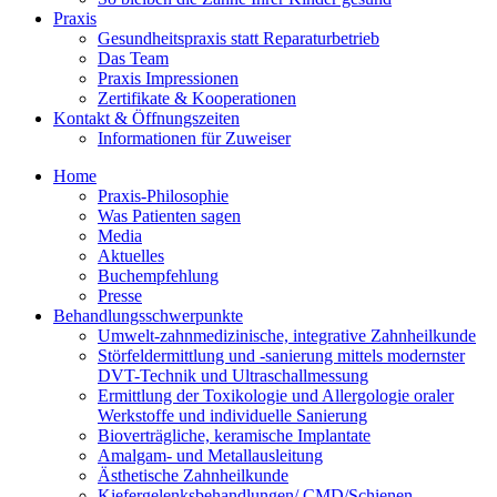
Praxis
Gesundheitspraxis statt Reparaturbetrieb
Das Team
Praxis Impressionen
Zertifikate & Kooperationen
Kontakt & Öffnungszeiten
Informationen für Zuweiser
Home
Praxis-Philosophie
Was Patienten sagen
Media
Aktuelles
Buchempfehlung
Presse
Behandlungsschwerpunkte
Umwelt-zahnmedizinische, integrative Zahnheilkunde
Störfeldermittlung und -sanierung mittels modernster
DVT-Technik und Ultraschallmessung
Ermittlung der Toxikologie und Allergologie oraler
Werkstoffe und individuelle Sanierung
Bioverträgliche, keramische Implantate
Amalgam- und Metallausleitung
Ästhetische Zahnheilkunde
Kiefergelenksbehandlungen/ CMD/Schienen