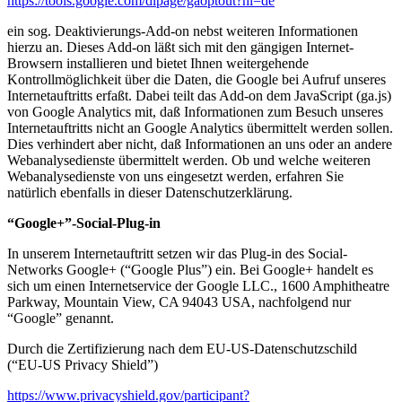
https://tools.google.com/dlpage/gaoptout?hl=de
ein sog. Deaktivierungs-Add-on nebst weiteren Informationen
hierzu an. Dieses Add-on läßt sich mit den gängigen Internet-
Browsern installieren und bietet Ihnen weitergehende
Kontrollmöglichkeit über die Daten, die Google bei Aufruf unseres
Internetauftritts erfaßt. Dabei teilt das Add-on dem JavaScript (ga.js)
von Google Analytics mit, daß Informationen zum Besuch unseres
Internetauftritts nicht an Google Analytics übermittelt werden sollen.
Dies verhindert aber nicht, daß Informationen an uns oder an andere
Webanalysedienste übermittelt werden. Ob und welche weiteren
Webanalysedienste von uns eingesetzt werden, erfahren Sie
natürlich ebenfalls in dieser Datenschutzerklärung.
“Google+”-Social-Plug-in
In unserem Internetauftritt setzen wir das Plug-in des Social-
Networks Google+ (“Google Plus”) ein. Bei Google+ handelt es
sich um einen Internetservice der Google LLC., 1600 Amphitheatre
Parkway, Mountain View, CA 94043 USA, nachfolgend nur
“Google” genannt.
Durch die Zertifizierung nach dem EU-US-Datenschutzschild
(“EU-US Privacy Shield”)
https://www.privacyshield.gov/participant?