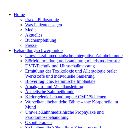
Home
Praxis-Philosophie
Was Patienten sagen
Media
Aktuelles
Buchempfehlung
Presse
Behandlungsschwerpunkte
Umwelt-zahnmedizinische, integrative Zahnheilkunde
Störfeldermittlung und -sanierung mittels modernster
DVT-Technik und Ultraschallmessung
Ermittlung der Toxikologie und Allergologie oraler
Werkstoffe und individuelle Sanierung
Bioverträgliche, keramische Implantate
Amalgam- und Metallausleitung
Ästhetische Zahnheilkunde
Kiefergelenksbehandlungen/ CMD/Schienen
Wurzelkanalbehandelte Zähne – tote Körperteile im
Mund
Umwelt-Zahnmedizinische Prophylaxe und
Parodontosebehandlung
Ozontherapien
So bleiben die Zähne Ihrer Kinder gesund