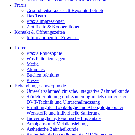
Praxis
Gesundheitspraxis statt Reparaturbetrieb
Das Team
Praxis Impressionen
Zertifikate & Kooperationen
Kontakt & Öffnungszeiten
Informationen für Zuweiser
Home
Praxis-Philosophie
Was Patienten sagen
Media
Aktuelles
Buchempfehlung
Presse
Behandlungsschwerpunkte
Umwelt-zahnmedizinische, integrative Zahnheilkunde
Störfeldermittlung und -sanierung mittels modernster
DVT-Technik und Ultraschallmessung
Ermittlung der Toxikologie und Allergologie oraler
Werkstoffe und individuelle Sanierung
Bioverträgliche, keramische Implantate
Amalgam- und Metallausleitung
Ästhetische Zahnheilkunde
Kiefergelenksbehandlungen/ CMD/Schienen