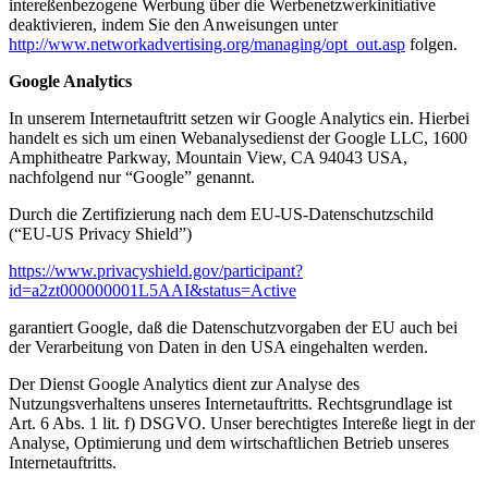
intereßenbezogene Werbung über die Werbenetzwerkinitiative
deaktivieren, indem Sie den Anweisungen unter
http://www.networkadvertising.org/managing/opt_out.asp
folgen.
Google Analytics
In unserem Internetauftritt setzen wir Google Analytics ein. Hierbei
handelt es sich um einen Webanalysedienst der Google LLC, 1600
Amphitheatre Parkway, Mountain View, CA 94043 USA,
nachfolgend nur “Google” genannt.
Durch die Zertifizierung nach dem EU-US-Datenschutzschild
(“EU-US Privacy Shield”)
https://www.privacyshield.gov/participant?
id=a2zt000000001L5AAI&status=Active
garantiert Google, daß die Datenschutzvorgaben der EU auch bei
der Verarbeitung von Daten in den USA eingehalten werden.
Der Dienst Google Analytics dient zur Analyse des
Nutzungsverhaltens unseres Internetauftritts. Rechtsgrundlage ist
Art. 6 Abs. 1 lit. f) DSGVO. Unser berechtigtes Intereße liegt in der
Analyse, Optimierung und dem wirtschaftlichen Betrieb unseres
Internetauftritts.