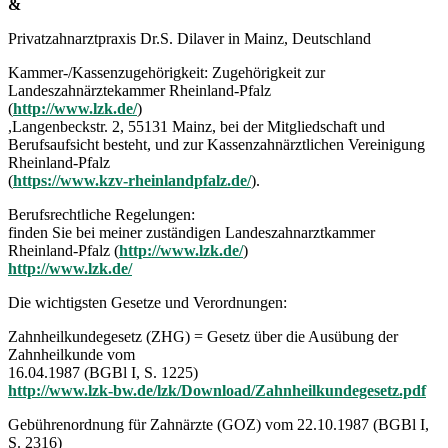
&
Privatzahnarztpraxis Dr.S. Dilaver in Mainz, Deutschland
Kammer-/Kassenzugehörigkeit: Zugehörigkeit zur
Landeszahnärztekammer Rheinland-Pfalz
(
http://www.lzk.de/
)
,Langenbeckstr. 2, 55131 Mainz, bei der Mitgliedschaft und
Berufsaufsicht besteht, und zur Kassenzahnärztlichen Vereinigung
Rheinland-Pfalz
(
https://www.kzv-rheinlandpfalz.de/
).
Berufsrechtliche Regelungen:
finden Sie bei meiner zuständigen Landeszahnarztkammer
Rheinland-Pfalz (
http://www.lzk.de/
)
http://www.lzk.de/
Die wichtigsten Gesetze und Verordnungen:
Zahnheilkundegesetz (ZHG) = Gesetz über die Ausübung der
Zahnheilkunde vom
16.04.1987 (BGBl I, S. 1225)
http://www.lzk-bw.de/lzk/Download/Zahnheilkundegesetz.pdf
Gebührenordnung für Zahnärzte (GOZ) vom 22.10.1987 (BGBl I,
S. 2316)