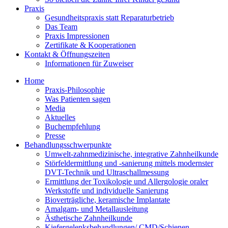
Praxis
Gesundheitspraxis statt Reparaturbetrieb
Das Team
Praxis Impressionen
Zertifikate & Kooperationen
Kontakt & Öffnungszeiten
Informationen für Zuweiser
Home
Praxis-Philosophie
Was Patienten sagen
Media
Aktuelles
Buchempfehlung
Presse
Behandlungsschwerpunkte
Umwelt-zahnmedizinische, integrative Zahnheilkunde
Störfeldermittlung und -sanierung mittels modernster
DVT-Technik und Ultraschallmessung
Ermittlung der Toxikologie und Allergologie oraler
Werkstoffe und individuelle Sanierung
Bioverträgliche, keramische Implantate
Amalgam- und Metallausleitung
Ästhetische Zahnheilkunde
Kiefergelenksbehandlungen/ CMD/Schienen