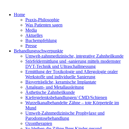
Home
Praxis-Philosophie
Was Patienten sagen
Media
Aktuelles
Buchempfehlung
Presse
Behandlungsschwerpunkte
Umwelt-zahnmedizinische, integrative Zahnheilkunde
Störfeldermittlung und -sanierung mittels modernster
DVT-Technik und Ultraschallmessung
Ermittlung der Toxikologie und Allergologie oraler
Werkstoffe und individuelle Sanierung
Bioverträgliche, keramische Implantate
Amalgam- und Metallausleitung
Ästhetische Zahnheilkunde
Kiefergelenksbehandlungen/ CMD/Schienen
Wurzelkanalbehandelte Zähne – tote Körperteile im
Mund
Umwelt-Zahnmedizinische Prophylaxe und
Parodontosebehandlung
Ozontherapien
So bleiben die Zähne Ihrer Kinder gesund